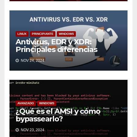
LINUX
PRINCIPIANTE
WINDOWS
Antivirus, EDR y XDR:
Principales diferencias
NOV 24, 2024
AVANZADO
WINDOWS
¿Qué es el AMSI y cómo
bypassearlo?
NOV 23, 2024