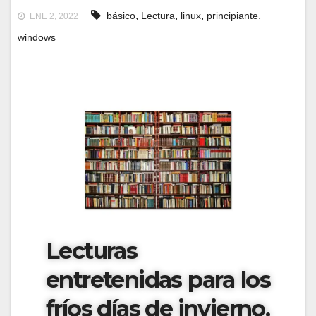
,
,
,
,
básico
Lectura
linux
principiante
ENE 2, 2022
windows
Lecturas
entretenidas para los
fríos días de invierno.